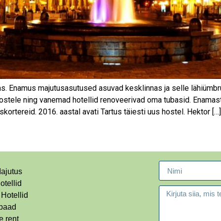
. Enamus majutusasutused asuvad kesklinnas ja selle lähiümbruses
a hostele ning vanemad hotellid renoveerivad oma tubasid. Enamas
skortereid. 2016. aastal avati Tartus täiesti uus hostel. Hektor […]
ajutus
otellid
 Hotellid
paad
 rent