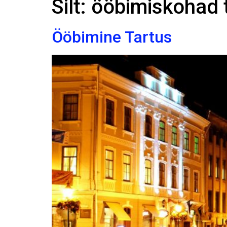
Silt:
ööbimiskohad 
Ööbimine Tartus