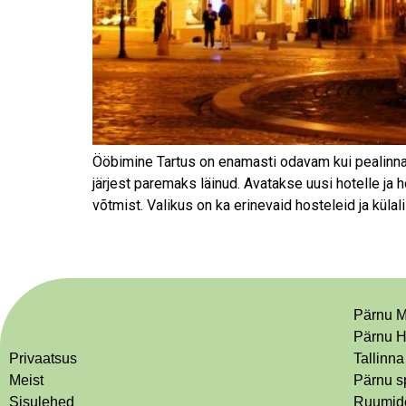
Ööbimine Tartus on enamasti odavam kui pealinnas
järjest paremaks läinud. Avatakse uusi hotelle j
võtmist. Valikus on ka erinevaid hosteleid ja külali
Pärnu M
Pärnu H
Privaatsus
Tallinna
Meist
Pärnu s
Sisulehed
Ruumide