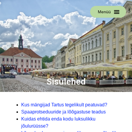
Menüü
Sisulehed
Kus mängijad Tartus tegelikult peatuvad?
Spaaprotseduuride ja lõõgastuse teadus
Kuidas ehtida enda kodu luksulikku
jõulurüüsse?