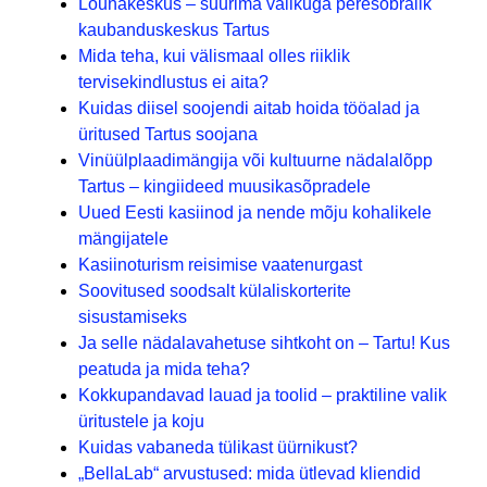
Lõunakeskus – suurima valikuga peresõbralik
kaubanduskeskus Tartus
Mida teha, kui välismaal olles riiklik
tervisekindlustus ei aita?
Kuidas diisel soojendi aitab hoida tööalad ja
üritused Tartus soojana
Vinüülplaadimängija või kultuurne nädalalõpp
Tartus – kingiideed muusikasõpradele
Uued Eesti kasiinod ja nende mõju kohalikele
mängijatele
Kasiinoturism reisimise vaatenurgast
Soovitused soodsalt külaliskorterite
sisustamiseks
Ja selle nädalavahetuse sihtkoht on – Tartu! Kus
peatuda ja mida teha?
Kokkupandavad lauad ja toolid – praktiline valik
üritustele ja koju
Kuidas vabaneda tülikast üürnikust?
„BellaLab“ arvustused: mida ütlevad kliendid