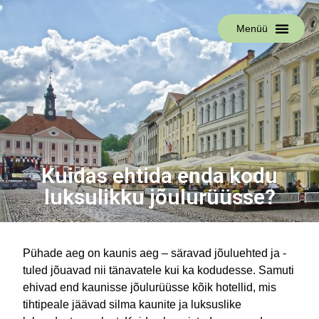
Menüü
Kuidas ehtida enda kodu
luksulikku jõulurüüsse?
Pühade aeg on kaunis aeg – säravad jõuluehted ja -
tuled jõuavad nii tänavatele kui ka kodudesse. Samuti
ehivad end kaunisse jõulurüüsse kõik hotellid, mis
tihtipeale jäävad silma kaunite ja luksuslike