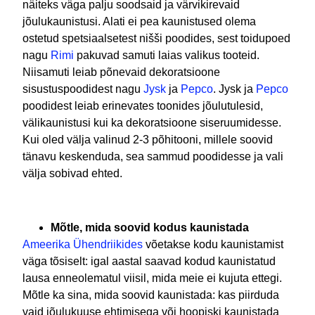
näiteks väga palju soodsaid ja värvikirevaid
jõulukaunistusi. Alati ei pea kaunistused olema
ostetud spetsiaalsetest nišši poodides, sest toidupoed
nagu
Rimi
pakuvad samuti laias valikus tooteid.
Niisamuti leiab põnevaid dekoratsioone
sisustuspoodidest nagu
Jysk
ja
Pepco
. Jysk ja
Pepco
poodidest leiab erinevates toonides jõulutulesid,
välikaunistusi kui ka dekoratsioone siseruumidesse.
Kui oled välja valinud 2-3 põhitooni, millele soovid
tänavu keskenduda, sea sammud poodidesse ja vali
välja sobivad ehted.
Mõtle, mida soovid kodus kaunistada
Ameerika Ühendriikides
võetakse kodu kaunistamist
väga tõsiselt: igal aastal saavad kodud kaunistatud
lausa enneolematul viisil, mida meie ei kujuta ettegi.
Mõtle ka sina, mida soovid kaunistada: kas piirduda
vaid jõulukuuse ehtimisega või hoopiski kaunistada