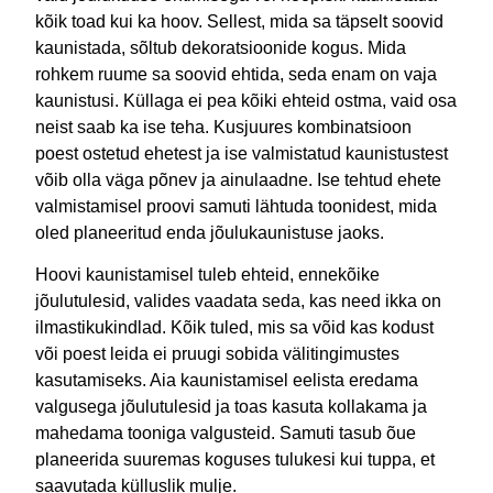
kõik toad kui ka hoov. Sellest, mida sa täpselt soovid
kaunistada, sõltub dekoratsioonide kogus. Mida
rohkem ruume sa soovid ehtida, seda enam on vaja
kaunistusi. Küllaga ei pea kõiki ehteid ostma, vaid osa
neist saab ka ise teha. Kusjuures kombinatsioon
poest ostetud ehetest ja ise valmistatud kaunistustest
võib olla väga põnev ja ainulaadne. Ise tehtud ehete
valmistamisel proovi samuti lähtuda toonidest, mida
oled planeeritud enda jõulukaunistuse jaoks.
Hoovi kaunistamisel tuleb ehteid, ennekõike
jõulutulesid, valides vaadata seda, kas need ikka on
ilmastikukindlad. Kõik tuled, mis sa võid kas kodust
või poest leida ei pruugi sobida välitingimustes
kasutamiseks. Aia kaunistamisel eelista eredama
valgusega jõulutulesid ja toas kasuta kollakama ja
mahedama tooniga valgusteid. Samuti tasub õue
planeerida suuremas koguses tulukesi kui tuppa, et
saavutada külluslik mulje.