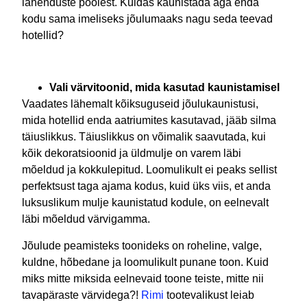
lahenduste poolest. Kuidas kaunistada aga enda
kodu sama imeliseks jõulumaaks nagu seda teevad
hotellid?
Vali värvitoonid, mida kasutad kaunistamisel
Vaadates lähemalt kõiksuguseid jõulukaunistusi,
mida hotellid enda aatriumites kasutavad, jääb silma
täiuslikkus. Täiuslikkus on võimalik saavutada, kui
kõik dekoratsioonid ja üldmulje on varem läbi
mõeldud ja kokkulepitud. Loomulikult ei peaks sellist
perfektsust taga ajama kodus, kuid üks viis, et anda
luksuslikum mulje kaunistatud kodule, on eelnevalt
läbi mõeldud värvigamma.
Jõulude peamisteks toonideks on roheline, valge,
kuldne, hõbedane ja loomulikult punane toon. Kuid
miks mitte miksida eelnevaid toone teiste, mitte nii
tavapäraste värvidega?!
Rimi
tootevalikust leiab