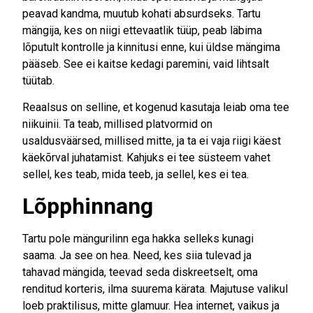
peavad kandma, muutub kohati absurdseks. Tartu
mängija, kes on niigi ettevaatlik tüüp, peab läbima
lõputult kontrolle ja kinnitusi enne, kui üldse mängima
pääseb. See ei kaitse kedagi paremini, vaid lihtsalt
tüütab.
Reaalsus on selline, et kogenud kasutaja leiab oma tee
niikuinii. Ta teab, millised platvormid on
usaldusväärsed, millised mitte, ja ta ei vaja riigi käest
käekõrval juhatamist. Kahjuks ei tee süsteem vahet
sellel, kes teab, mida teeb, ja sellel, kes ei tea.
Lõpphinnang
Tartu pole mängurilinn ega hakka selleks kunagi
saama. Ja see on hea. Need, kes siia tulevad ja
tahavad mängida, teevad seda diskreetselt, oma
renditud korteris, ilma suurema kärata. Majutuse valikul
loeb praktilisus, mitte glamuur. Hea internet, vaikus ja