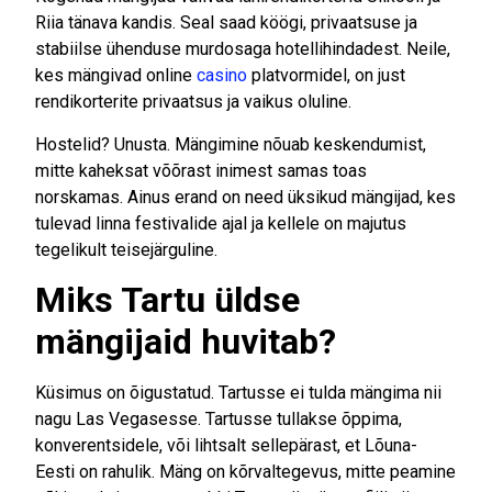
Riia tänava kandis. Seal saad köögi, privaatsuse ja
stabiilse ühenduse murdosaga hotellihindadest. Neile,
kes mängivad online
casino
platvormidel, on just
rendikorterite privaatsus ja vaikus oluline.
Hostelid? Unusta. Mängimine nõuab keskendumist,
mitte kaheksat võõrast inimest samas toas
norskamas. Ainus erand on need üksikud mängijad, kes
tulevad linna festivalide ajal ja kellele on majutus
tegelikult teisejärguline.
Miks Tartu üldse
mängijaid huvitab?
Küsimus on õigustatud. Tartusse ei tulda mängima nii
nagu Las Vegasesse. Tartusse tullakse õppima,
konverentsidele, või lihtsalt sellepärast, et Lõuna-
Eesti on rahulik. Mäng on kõrvaltegevus, mitte peamine