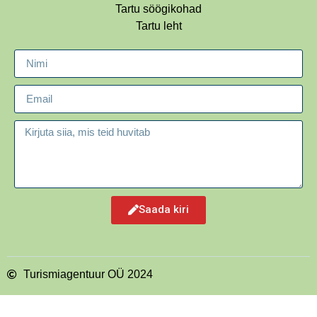
Tartu söögikohad
Tartu leht
See veebisait kasutab küpsiseid, et tagada
veebisaidil parim kogemus.
Saada kiri
Loen rohkem küpsistest
OLEN NÕUS
Turismiagentuur OÜ 2024