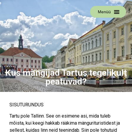
Menüü
Kus mängijad Tartus tegelikult
peatuvad?
SISUTURUNDUS
Tartu pole Tallinn. See on esimene asi, mida tuleb
mõista, kui keegi hakkab rääkima mängurituristidest ja
sellest, kuidas linn neid teenindab. Siin pole tohutuid