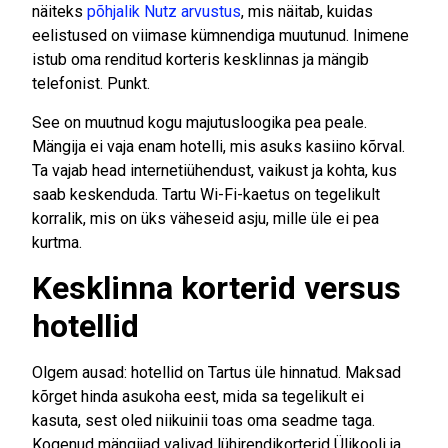
näiteks
põhjalik Nutz arvustus
, mis näitab, kuidas
eelistused on viimase kümnendiga muutunud. Inimene
istub oma renditud korteris kesklinnas ja mängib
telefonist. Punkt.
See on muutnud kogu majutusloogika pea peale.
Mängija ei vaja enam hotelli, mis asuks kasiino kõrval.
Ta vajab head internetiühendust, vaikust ja kohta, kus
saab keskenduda. Tartu Wi-Fi-kaetus on tegelikult
korralik, mis on üks väheseid asju, mille üle ei pea
kurtma.
Kesklinna korterid versus
hotellid
Olgem ausad: hotellid on Tartus üle hinnatud. Maksad
kõrget hinda asukoha eest, mida sa tegelikult ei
kasuta, sest oled niikuinii toas oma seadme taga.
Kogenud mängijad valivad lühirendikorterid Ülikooli ja