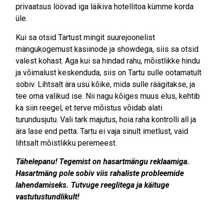
privaatsus löövad iga läikiva hotellitoa kümme korda
üle.
Kui sa otsid Tartust mingit suurejoonelist
mängukogemust kasiinode ja showdega, siis sa otsid
valest kohast. Aga kui sa hindad rahu, mõistlikke hindu
ja võimalust keskenduda, siis on Tartu sulle ootamatult
sobiv. Lihtsalt ära usu kõike, mida sulle räägitakse, ja
tee oma valikud ise. Nii nagu kõiges muus elus, kehtib
ka siin reegel, et terve mõistus võidab alati
turundusjutu. Vali tark majutus, hoia raha kontrolli all ja
ära lase end petta. Tartu ei vaja sinult imetlust, vaid
lihtsalt mõistlikku peremeest.
Tähelepanu! Tegemist on hasartmängu reklaamiga.
Hasartmäng pole sobiv viis rahaliste probleemide
lahendamiseks. Tutvuge reeglitega ja käituge
vastutustundlikult!