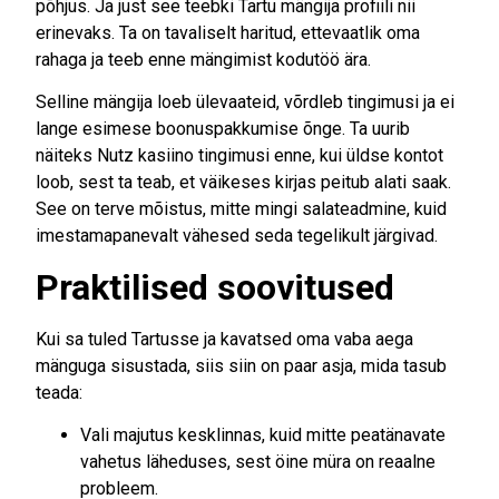
põhjus. Ja just see teebki Tartu mängija profiili nii
erinevaks. Ta on tavaliselt haritud, ettevaatlik oma
rahaga ja teeb enne mängimist kodutöö ära.
Selline mängija loeb ülevaateid, võrdleb tingimusi ja ei
lange esimese boonuspakkumise õnge. Ta uurib
näiteks Nutz kasiino tingimusi enne, kui üldse kontot
loob, sest ta teab, et väikeses kirjas peitub alati saak.
See on terve mõistus, mitte mingi salateadmine, kuid
imestamapanevalt vähesed seda tegelikult järgivad.
Praktilised soovitused
Kui sa tuled Tartusse ja kavatsed oma vaba aega
mänguga sisustada, siis siin on paar asja, mida tasub
teada:
Vali majutus kesklinnas, kuid mitte peatänavate
vahetus läheduses, sest öine müra on reaalne
probleem.