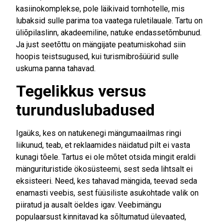
kasiinokomplekse, pole läikivaid tornhotelle, mis
lubaksid sulle parima toa vaatega ruletilauale. Tartu on
üliõpilaslinn, akadeemiline, natuke endassetõmbunud.
Ja just seetõttu on mängijate peatumiskohad siin
hoopis teistsugused, kui turismibrošüürid sulle
uskuma panna tahavad.
Tegelikkus versus
turunduslubadused
Igaüks, kes on natukenegi mängumaailmas ringi
liikunud, teab, et reklaamides näidatud pilt ei vasta
kunagi tõele. Tartus ei ole mõtet otsida mingit eraldi
mängurituristide ökosüsteemi, sest seda lihtsalt ei
eksisteeri. Need, kes tahavad mängida, teevad seda
enamasti veebis, sest füüsiliste asukohtade valik on
piiratud ja ausalt öeldes igav. Veebimängu
populaarsust kinnitavad ka sõltumatud ülevaated,