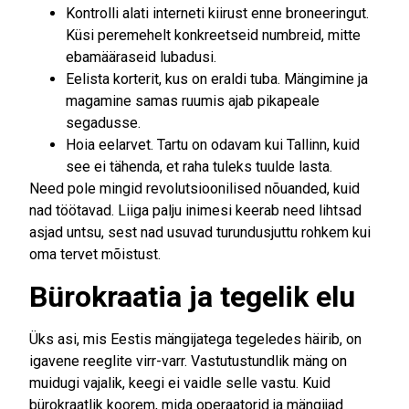
Kontrolli alati interneti kiirust enne broneeringut.
Küsi peremehelt konkreetseid numbreid, mitte
ebamääraseid lubadusi.
Eelista korterit, kus on eraldi tuba. Mängimine ja
magamine samas ruumis ajab pikapeale
segadusse.
Hoia eelarvet. Tartu on odavam kui Tallinn, kuid
see ei tähenda, et raha tuleks tuulde lasta.
Need pole mingid revolutsioonilised nõuanded, kuid
nad töötavad. Liiga palju inimesi keerab need lihtsad
asjad untsu, sest nad usuvad turundusjuttu rohkem kui
oma tervet mõistust.
Bürokraatia ja tegelik elu
Üks asi, mis Eestis mängijatega tegeledes häirib, on
igavene reeglite virr-varr. Vastutustundlik mäng on
muidugi vajalik, keegi ei vaidle selle vastu. Kuid
bürokraatlik koorem, mida operaatorid ja mängijad