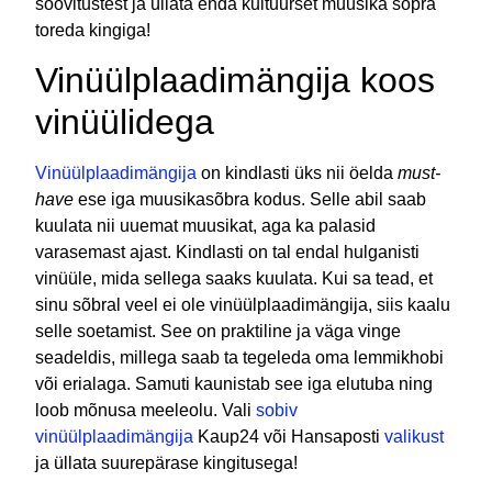
soovitustest ja üllata enda kultuurset muusika sõpra
toreda kingiga!
Vinüülplaadimängija koos
vinüülidega
Vinüülplaadimängija
on kindlasti üks nii öelda
must-
have
ese iga muusikasõbra kodus. Selle abil saab
kuulata nii uuemat muusikat, aga ka palasid
varasemast ajast. Kindlasti on tal endal hulganisti
vinüüle, mida sellega saaks kuulata. Kui sa tead, et
sinu sõbral veel ei ole vinüülplaadimängija, siis kaalu
selle soetamist. See on praktiline ja väga vinge
seadeldis, millega saab ta tegeleda oma lemmikhobi
või erialaga. Samuti kaunistab see iga elutuba ning
loob mõnusa meeleolu. Vali
sobiv
vinüülplaadimängija
Kaup24 või Hansaposti
valikust
ja üllata suurepärase kingitusega!