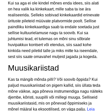
Kui sa aga ei ole kindel mõnes enda idees, siis alati
on hea valik ka kinkekaart, mille saba ta ise ära
realiseerida. Selleks sobivad kinkekaardid erinevate
ürituste pileteid müüvate platvormide poolt. Sellise
paindliku kinkekaardiga saab ta endale soetada just
sellise kultuurielamuse nagu ta soovib. Kui sa
juhtumisi tead, et tulemas on mõni sinu sõbrale
huvipakkuv kontsert või etendus, siis saad kohe
kinkida need piletid talle ja miks mitte ka iseendale,
sest siis saate omavahel muljeid jagada ja kogeda.
Muusikariistad
Kas ta mängib mõnda pilli? Või soovib õppida? Kui
paljud muusikariistad on pigem kallid, siis üllata teda
mõne väikse, aga põneva instrumendiga nagu näiteks
djembe, kõristi, suupilli või millegi muuga. Selliseid
muusikariistasid, mis on põnevad õppimiseks ja
mõnel määral ka eksootilised, on väga palju.
Leia