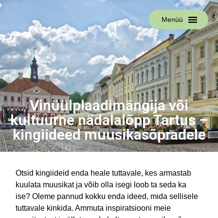
Menüü
Vinüülplaadimängija või
kultuurne nädalalõpp Tartus –
kingiideed muusikasõpradele
Otsid kingiideid enda heale tuttavale, kes armastab
kuulata muusikat ja võib olla isegi loob ta seda ka
ise? Oleme pannud kokku enda ideed, mida sellisele
tuttavale kinkida. Ammuta inspiratsiooni meie