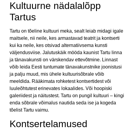
Kultuurne nädalalõpp
Tartus
Tartu on tõeline kultuuri meka, sealt leiab midagi igale
maitsele, nii neile, kes armastavad teatrit ja kontserti
kui ka neile, kes otsivad alternatiivsema kunsti
väljendusviise. Jalutuskäik mööda kaunist Tartu linna
ja tänavakunsti on värskendav ettevõtmine. Linnast
võib leida Eesti tuntumate tänavakunstnike joonistusi
ja palju muud, mis ühele kultuurisõbrale võib
meeldida. Rääkimata rohketest kontsertidest või
luuleõhtutest erinevates lokaalides. Või hoopiski
galeriidest ja näitustest. Tartu on pungil kultuuri – kingi
enda sõbrale võimalus nautida seda ise ja kogeda
tõelist Tartu vaimu.
Kontsertelamused