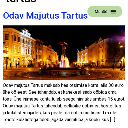
Menüü
Odav Majutus Tartus
Odav majutus Tartus maksab hea otsimise korral alla 30 euro
ühe öö eest. See tähendab, et kahekesi saab ööbida oma
toas. Ühe inimese kohta tuleb seega hinnaks umbes 15 eurot.
Odav majutus Tartus tähendab eelkõike ööbimist hostelites
ja külalistemajades, kus peale toa eriti muid lisasid ei ole.
Teiste külalistega tuleb jagada vannituba ja kööki, kus […]