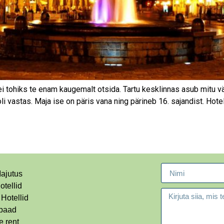
 ei tohiks te enam kaugemalt otsida. Tartu kesklinnas asub mitu 
li vastas. Maja ise on päris vana ning pärineb 16. sajandist. Hot
ajutus
otellid
 Hotellid
paad
 rent