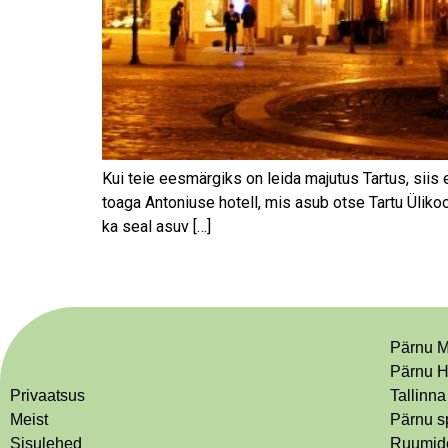
Kui teie eesmärgiks on leida majutus Tartus, siis
toaga Antoniuse hotell, mis asub otse Tartu Ülikoo
ka seal asuv […]
Pärnu M
Pärnu H
Privaatsus
Tallinna
Meist
Pärnu s
Sisulehed
Ruumide