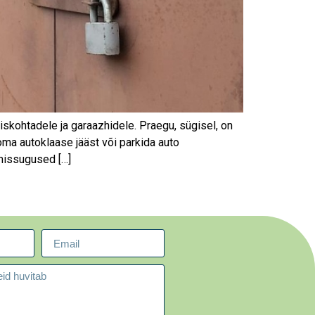
skohtadele ja garaazhidele. Praegu, sügisel, on
a autoklaase jääst või parkida auto
missugused […]