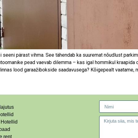
ui seeni pärast vihma. See tähendab ka suuremat nõudlust parkimi
toomanike pead vaevab dilemma – kas igal hommikul kraapida om
s linnas lood garaažibokside saadavusega? Kõigepealt vaatame, 
ajutus
otellid
 Hotellid
paad
 rent