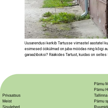
Uusarendusi kerkib Tartusse viimastel aastatel k
esimesed öökülmad on juba möödas ning kõigi au
garaažiboksi? Rääkides Tartust, kuidas on selle
Pärnu M
Pärnu H
Privaatsus
Tallinna
Meist
Pärnu s
Sisulehed
Ruumide