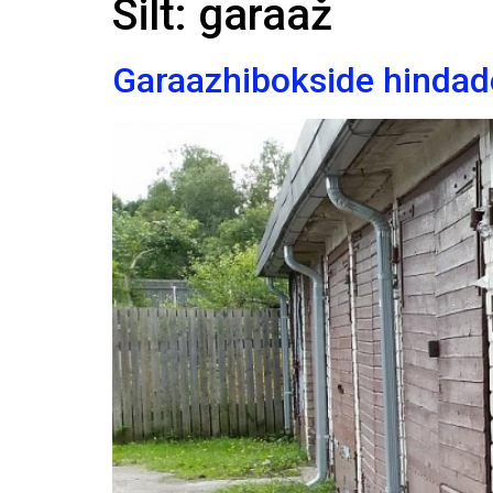
Silt:
garaaž
Garaazhibokside hindad