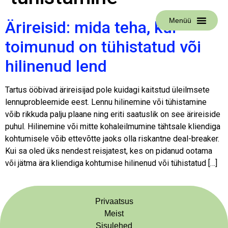
Menüü
Ärireisid: mida teha, kui
toimunud on tühistatud või
hilinenud lend
Tartus ööbivad ärireisijad pole kuidagi kaitstud üleilmsete
lennuprobleemide eest. Lennu hilinemine või tühistamine
võib rikkuda palju plaane ning eriti saatuslik on see ärireiside
puhul. Hilinemine või mitte kohaleilmumine tähtsale kliendiga
kohtumisele võib ettevõtte jaoks olla riskantne deal-breaker.
Kui sa oled üks nendest reisjatest, kes on pidanud ootama
või jätma ära kliendiga kohtumise hilinenud või tühistatud […]
Privaatsus
Meist
Sisulehed