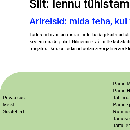
Silt:
lennu tühistam
Ärireisid: mida teha, ku
Tartus ööbivad ärireisijad pole kuidagi kaitstud ü
see ärireiside puhul. Hilinemine või mitte kohalei
reisjatest, kes on pidanud ootama või jätma ära kl
Pärnu M
Pärnu H
Privaatsus
Tallinna
Meist
Pärnu s
Sisulehed
Ruumide
Tartu s
Tartu le