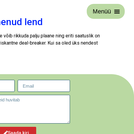
Menüü
inenud lend
võib rikkuda palju plaane ning eriti saatuslik on
 riskantne deal-breaker. Kui sa oled üks nendest
Saada kiri