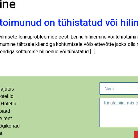
ine
i toimunud on tühistatud või hil
leilmsete lennuprobleemide eest. Lennu hilinemine või tühistamine 
lmumine tähtsale kliendiga kohtumisele võib ettevõtte jaoks olla
iendiga kohtumise hilinenud või tühistatud […]
ajutus
otellid
 Hotellid
paad
 rent
öögikohad
ht