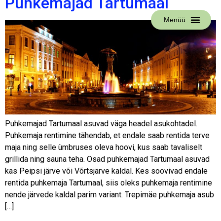
Puhkemajad Tartumaal
Menüü
Puhkemajad Tartumaal asuvad väga headel asukohtadel.
Puhkemaja rentimine tähendab, et endale saab rentida terve
maja ning selle ümbruses oleva hoovi, kus saab tavaliselt
grillida ning sauna teha. Osad puhkemajad Tartumaal asuvad
kas Peipsi järve või Võrtsjärve kaldal. Kes soovivad endale
rentida puhkemaja Tartumaal, siis oleks puhkemaja rentimine
nende järvede kaldal parim variant. Trepimäe puhkemaja asub
[…]