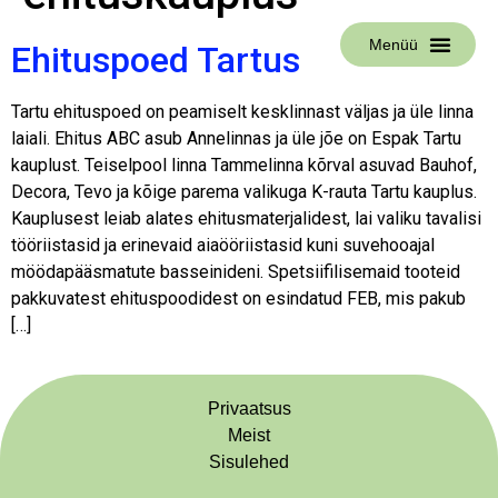
Menüü
Ehituspoed Tartus
Tartu ehituspoed on peamiselt kesklinnast väljas ja üle linna
laiali. Ehitus ABC asub Annelinnas ja üle jõe on Espak Tartu
kauplust. Teiselpool linna Tammelinna kõrval asuvad Bauhof,
Decora, Tevo ja kõige parema valikuga K-rauta Tartu kauplus.
Kauplusest leiab alates ehitusmaterjalidest, lai valiku tavalisi
tööriistasid ja erinevaid aiaööriistasid kuni suvehooajal
möödapääsmatute basseinideni. Spetsiifilisemaid tooteid
pakkuvatest ehituspoodidest on esindatud FEB, mis pakub
[…]
Privaatsus
Meist
Sisulehed