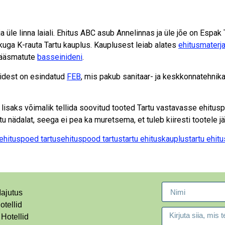
a üle linna laiali. Ehitus ABC asub Annelinnas ja üle jõe on Espak
kuga K-rauta Tartu kauplus. Kauplusest leiab alates
ehitusmaterja
pääsmatute
basseinideni
.
didest on esindatud
FEB
, mis pakub sanitaar- ja keskkonnatehnika
saks võimalik tellida soovitud tooted Tartu vastavasse ehituspoo
nädalat, seega ei pea ka muretsema, et tuleb kiiresti tootele jä
ehituspoed tartus
ehituspood tartus
tartu ehituskauplus
tartu ehit
ajutus
otellid
 Hotellid