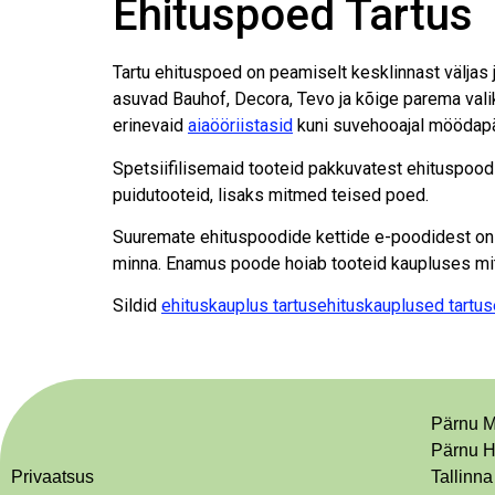
Ehituspoed Tartus
Tartu ehituspoed on peamiselt kesklinnast väljas j
asuvad Bauhof, Decora, Tevo ja kõige parema vali
erinevaid
aiaööriistasid
kuni suvehooajal mööda
Spetsiifilisemaid tooteid pakkuvatest ehituspoo
puidutooteid, lisaks mitmed teised poed.
Suuremate ehituspoodide kettide e-poodidest on li
minna. Enamus poode hoiab tooteid kaupluses mitu 
Sildid
ehituskauplus tartus
ehituskauplused tartus
Pärnu M
Pärnu H
Privaatsus
Tallinna