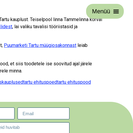
Menüü
 Tartu kauplust. Teiselpool linna Tammelinna kõrval
lidest
, lai valiku tavalisi tööriistasid ja
t,
Puumarketi Tartu müügiosakonnast
leiab
d, et siis toodetele ise soovitud ajal järele
rele minna.
uskauplused
tartu ehituspoed
tartu ehituspood