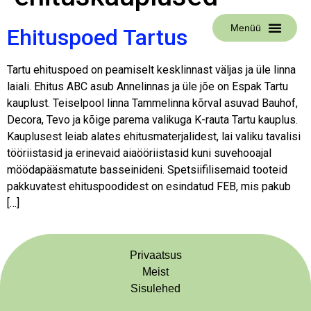
Menüü
Ehituspoed Tartus
Tartu ehituspoed on peamiselt kesklinnast väljas ja üle linna
laiali. Ehitus ABC asub Annelinnas ja üle jõe on Espak Tartu
kauplust. Teiselpool linna Tammelinna kõrval asuvad Bauhof,
Decora, Tevo ja kõige parema valikuga K-rauta Tartu kauplus.
Kauplusest leiab alates ehitusmaterjalidest, lai valiku tavalisi
tööriistasid ja erinevaid aiaööriistasid kuni suvehooajal
möödapääsmatute basseinideni. Spetsiifilisemaid tooteid
pakkuvatest ehituspoodidest on esindatud FEB, mis pakub
[…]
Privaatsus
Meist
Sisulehed