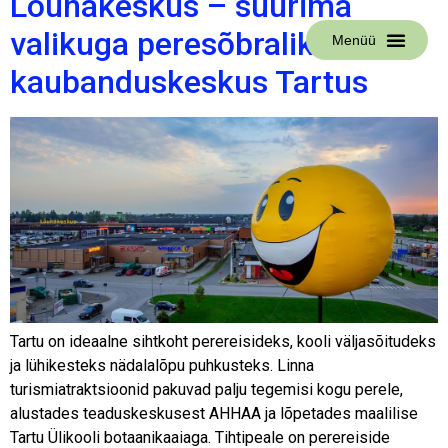
Lõunakeskus – suurima
valikuga peresõbralik
Menüü
kaubanduskeskus Tartus
Tartu on ideaalne sihtkoht perereisideks, kooli väljasõitudeks
ja lühikesteks nädalalõpu puhkusteks. Linna
turismiatraktsioonid pakuvad palju tegemisi kogu perele,
alustades teaduskeskusest AHHAA ja lõpetades maalilise
Tartu Ülikooli botaanikaaiaga. Tihtipeale on perereiside