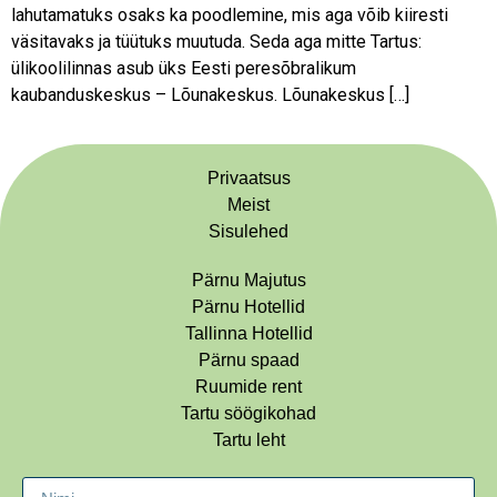
lahutamatuks osaks ka poodlemine, mis aga võib kiiresti
väsitavaks ja tüütuks muutuda. Seda aga mitte Tartus:
ülikoolilinnas asub üks Eesti peresõbralikum
kaubanduskeskus – Lõunakeskus. Lõunakeskus […]
Privaatsus
Meist
Sisulehed
Pärnu Majutus
Pärnu Hotellid
Tallinna Hotellid
Pärnu spaad
Ruumide rent
Tartu söögikohad
Tartu leht