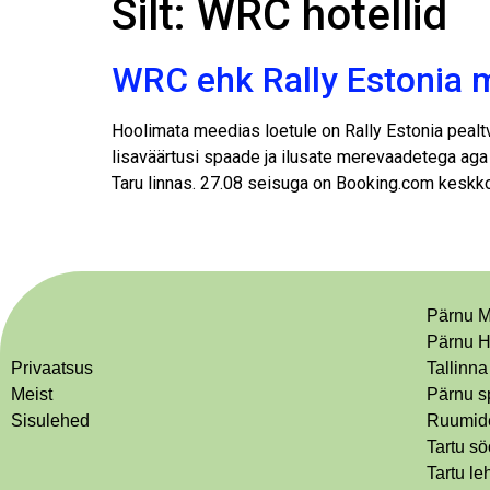
Silt:
WRC hotellid
WRC ehk Rally Estonia 
Hoolimata meedias loetule on Rally Estonia pealtva
lisaväärtusi spaade ja ilusate merevaadetega aga 
Taru linnas. 27.08 seisuga on Booking.com keskkon
Pärnu M
Pärnu H
Privaatsus
Tallinna
Meist
Pärnu s
Sisulehed
Ruumide
Tartu s
Tartu le