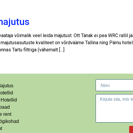
majutus
ataja võimalik veel leida majutust. Ott Tänak ei pea WRC rallil jä
majutusasutuste kvaliteet on võrdväärne Tallina ning Pärnu hotell
nas Tartu filtriga (vähemalt […]
ajutus
otellid
 Hotellid
paad
 rent
öögikohad
ht