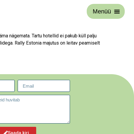
Menüü
äma nägemata. Tartu hotellid ei pakub küll palju
idega. Rally Estonia majutus on leitav peamiselt
Saada kiri